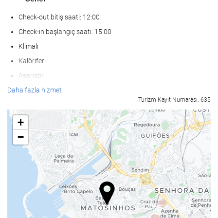
Check-out bitiş saati: 12:00
Check-in başlangıç saati: 15:00
Klimalı
Kalörifer
Asansör
Sigar İçilmeyen Oda
Daha fazla hizmet
Turizm Kayıt Numarası: 635
Tesis genelinde sigara içmek yasaktır
Evcil hayvanlar kabul edilmez
+
−
Yiyecek ve içecek
Snack bar
Tesis bünyesinde kafe
Çocuklar için menüler
Mevye