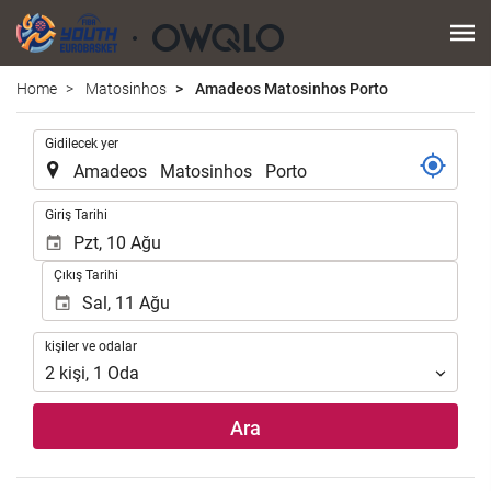
Home
Matosinhos
Amadeos Matosinhos Porto
.
Gidilecek yer
.
Giriş Tarihi
Çıkış Tarihi
kişiler
kişiler ve odalar
ve
2
kişi
,
1
Oda
odalar
Ara