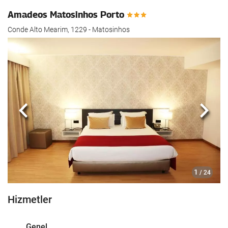
Amadeos Matosinhos Porto
Conde Alto Mearim, 1229 - Matosinhos
Önceki
Sonra
1
/ 24
Hizmetler
Genel