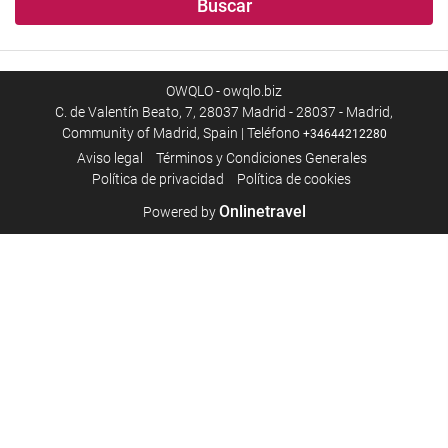
Buscar
OWQLO - owqlo.biz
C. de Valentín Beato, 7, 28037 Madrid - 28037 - Madrid,
Community of Madrid, Spain | Teléfono
+34644212280
Aviso legal
Términos y Condiciones Generales
Política de privacidad
Política de cookies
Onlinetravel
Powered by