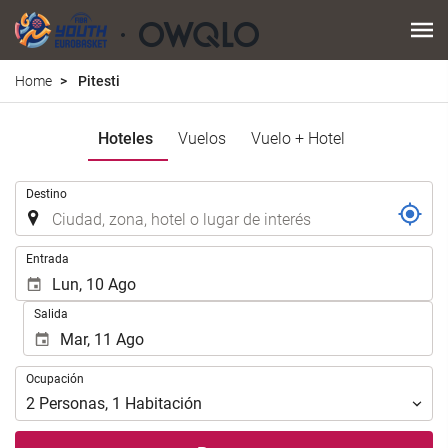
Home
Pitesti
Hoteles
Vuelos
Vuelo + Hotel
Introduzca
Destino
el
lugar
de
Introduzca
Entrada
destino
las
en
fechas
Salida
el
de
que
inicio
realizar
y
Ocupación
la
Ocupación
fin
búsqueda
para
2
Personas
,
1
Habitación
de
realizar
su
la