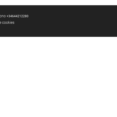
fono
+34644212280
de cookies