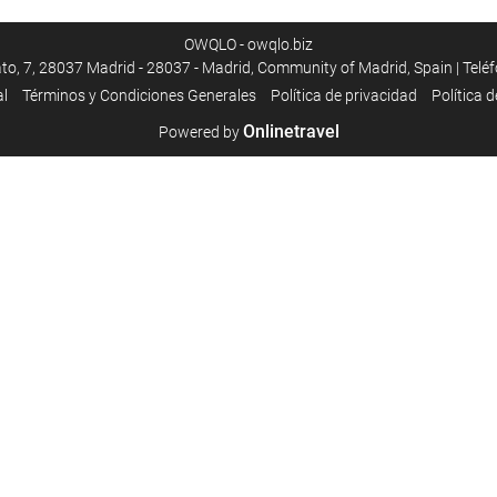
OWQLO - owqlo.biz
ato, 7, 28037 Madrid - 28037 - Madrid, Community of Madrid, Spain | Telé
al
Términos y Condiciones Generales
Política de privacidad
Política 
Onlinetravel
Powered by