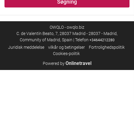
Søgning
OWQLO - owqlo.biz
C. de Valentín Beato, 7, 28037 Madrid - 28037 - Madrid,
Community of Madrid, Spain | Telefon
+34644212280
Juridisk meddelelse
vilkår og betingelser
Fortrolighedspolitik
Cookies-politik
Onlinetravel
Powered by