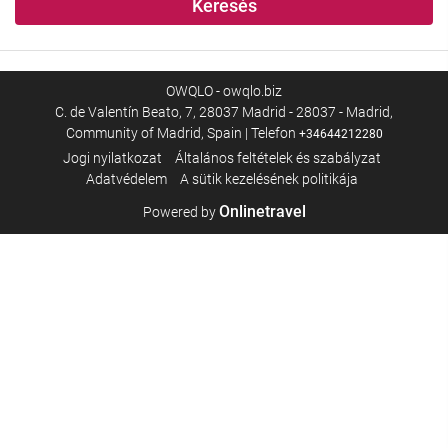
Keresés
OWQLO - owqlo.biz
C. de Valentín Beato, 7, 28037 Madrid - 28037 - Madrid,
Community of Madrid, Spain | Telefon
+34644212280
Jogi nyilatkozat
Általános feltételek és szabályzat
Adatvédelem
A sütik kezelésének politikája
Onlinetravel
Powered by